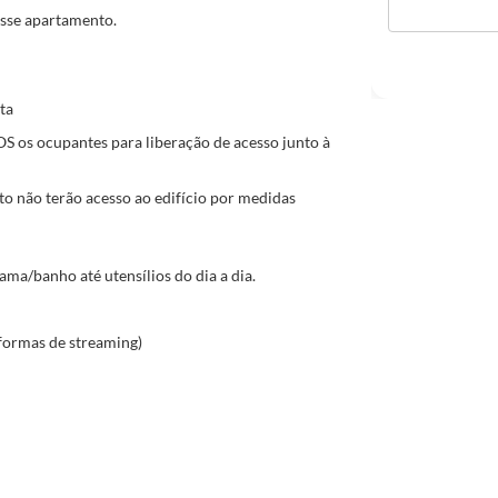
esse apartamento.
ta
 os ocupantes para liberação de acesso junto à
o não terão acesso ao edifício por medidas
ma/banho até utensílios do dia a dia.
formas de streaming)