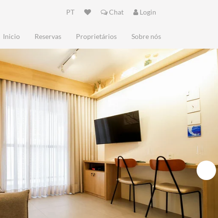
PT
Chat
Login
Inicio
Reservas
Proprietários
Sobre nós