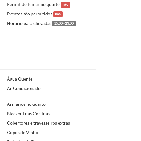
Permitido fumar no quarto
não
Eventos são permitidos
não
Horário para chegadas
15:00 - 23:00
Água Quente
Ar Condicionado
Armários no quarto
Blackout nas Cortinas
Cobertores e travesseiros extras
Copos de Vinho