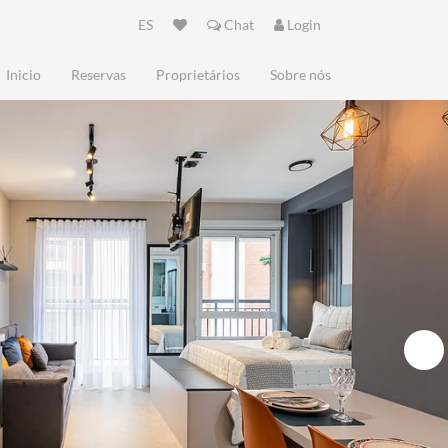
ES
Chat
Login
Inicio
Reservas
Proprietários
Sobre nós