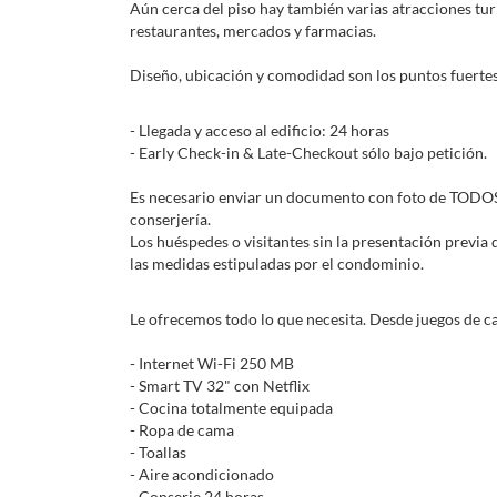
Aún cerca del piso hay también varias atracciones turí
restaurantes, mercados y farmacias.
Diseño, ubicación y comodidad son los puntos fuertes
- Llegada y acceso al edificio: 24 horas
- Early Check-in & Late-Checkout sólo bajo petición.
Es necesario enviar un documento con foto de TODOS l
conserjería.
Los huéspedes o visitantes sin la presentación previa
las medidas estipuladas por el condominio.
Le ofrecemos todo lo que necesita. Desde juegos de ca
- Internet Wi-Fi 250 MB
- Smart TV 32" con Netflix
- Cocina totalmente equipada
- Ropa de cama
- Toallas
- Aire acondicionado
- Conserje 24 horas