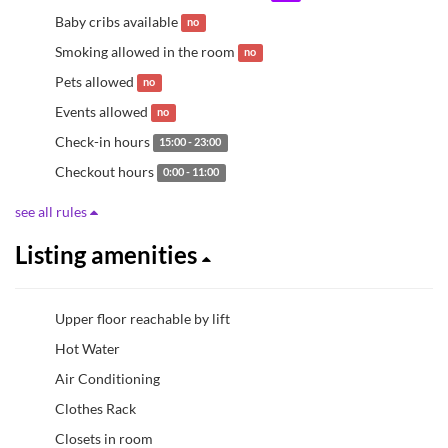
Baby cribs available
no
Smoking allowed in the room
no
Pets allowed
no
Events allowed
no
Check-in hours
15:00 - 23:00
Checkout hours
0:00 - 11:00
see all rules
Listing amenities
Upper floor reachable by lift
Hot Water
Air Conditioning
Clothes Rack
Closets in room