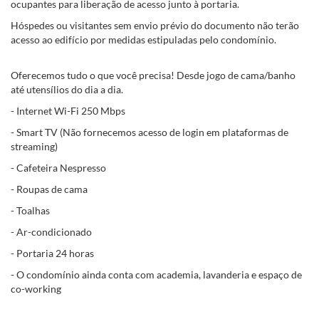
ocupantes para liberação de acesso junto à portaria.
Hóspedes ou visitantes sem envio prévio do documento não terão
acesso ao edifício por medidas estipuladas pelo condomínio.
Oferecemos tudo o que você precisa! Desde jogo de cama/banho
até utensílios do dia a dia.
- Internet Wi-Fi 250 Mbps
- Smart TV (Não fornecemos acesso de login em plataformas de
streaming)
- Cafeteira Nespresso
- Roupas de cama
- Toalhas
- Ar-condicionado
- Portaria 24 horas
- O condomínio ainda conta com academia, lavanderia e espaço de
co-working