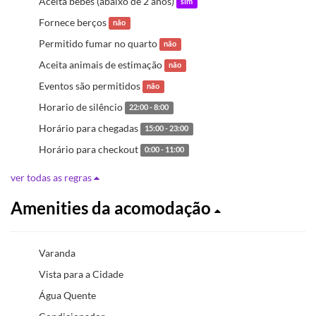
Aceita bebês (abaixo de 2 anos)
sim
Fornece berços
não
Permitido fumar no quarto
não
Aceita animais de estimação
não
Eventos são permitidos
não
Horario de silêncio
22:00 - 8:00
Horário para chegadas
15:00 - 23:00
Horário para checkout
0:00 - 11:00
ver todas as regras
Amenities da acomodação
Varanda
Vista para a Cidade
Água Quente