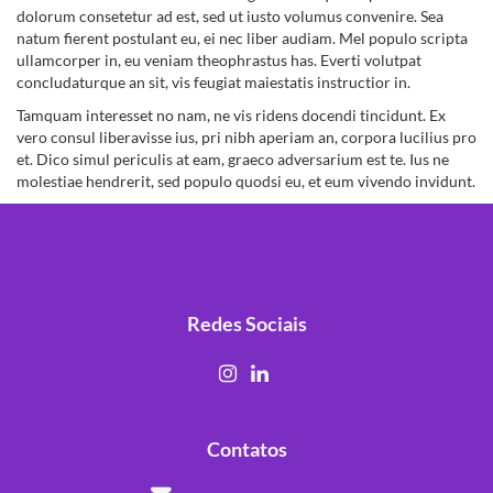
dolorum consetetur ad est, sed ut iusto volumus convenire. Sea
natum fierent postulant eu, ei nec liber audiam. Mel populo scripta
ullamcorper in, eu veniam theophrastus has. Everti volutpat
concludaturque an sit, vis feugiat maiestatis instructior in.
Tamquam interesset no nam, ne vis ridens docendi tincidunt. Ex
vero consul liberavisse ius, pri nibh aperiam an, corpora lucilius pro
et. Dico simul periculis at eam, graeco adversarium est te. Ius ne
molestiae hendrerit, sed populo quodsi eu, et eum vivendo invidunt.
Redes Sociais
Contatos