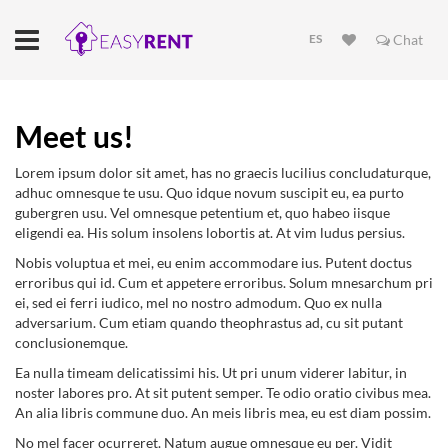
ES
Chat
Meet us!
Lorem ipsum dolor sit amet, has no graecis lucilius concludaturque,
adhuc omnesque te usu. Quo idque novum suscipit eu, ea purto
gubergren usu. Vel omnesque petentium et, quo habeo iisque
eligendi ea. His solum insolens lobortis at. At vim ludus persius.
Nobis voluptua et mei, eu enim accommodare ius. Putent doctus
erroribus qui id. Cum et appetere erroribus. Solum mnesarchum pri
ei, sed ei ferri iudico, mel no nostro admodum. Quo ex nulla
adversarium. Cum etiam quando theophrastus ad, cu sit putant
conclusionemque.
Ea nulla timeam delicatissimi his. Ut pri unum viderer labitur, in
noster labores pro. At sit putent semper. Te odio oratio civibus mea.
An alia libris commune duo. An meis libris mea, eu est diam possim.
No mel facer ocurreret. Natum augue omnesque eu per. Vidit