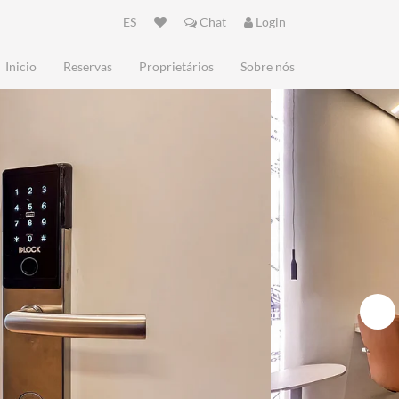
ES
Chat
Login
Inicio
Reservas
Proprietários
Sobre nós