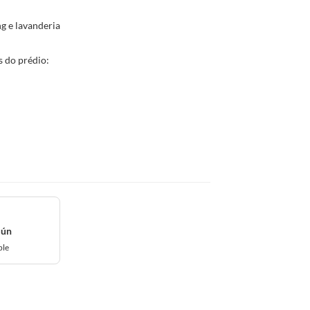
g e lavanderia
 do prédio:
mún
ble