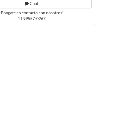
Chat
¡Póngate en contacto con nosotros!
11 99557-0267