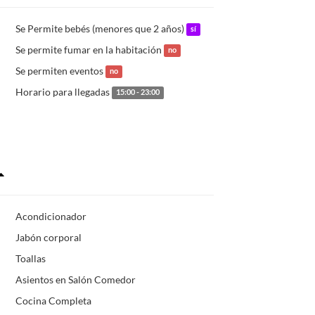
Se Permite bebés (menores que 2 años)
sí
Se permite fumar en la habitación
no
Se permiten eventos
no
Horario para llegadas
15:00 - 23:00
Acondicionador
Jabón corporal
Toallas
Asientos en Salón Comedor
Cocina Completa