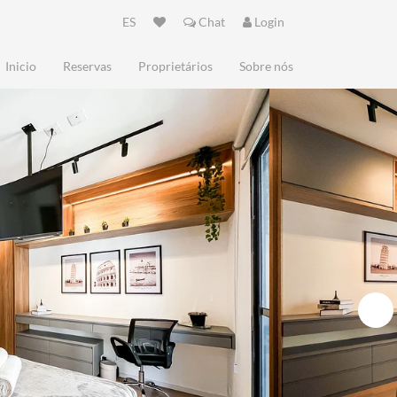
ES
Chat
Login
Inicio
Reservas
Proprietários
Sobre nós