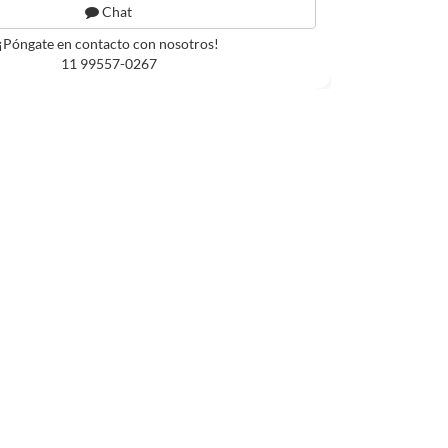
Chat
¡Póngate en contacto con nosotros!
11 99557-0267