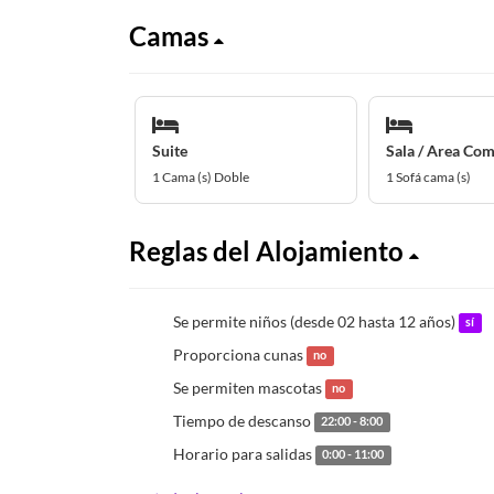
Camas
Suite
Sala / Area Co
1 Cama (s) Doble
1 Sofá cama (s)
Reglas del Alojamiento
Se permite niños (desde 02 hasta 12 años)
sí
Proporciona cunas
no
Se permiten mascotas
no
Tiempo de descanso
22:00 - 8:00
Horario para salidas
0:00 - 11:00