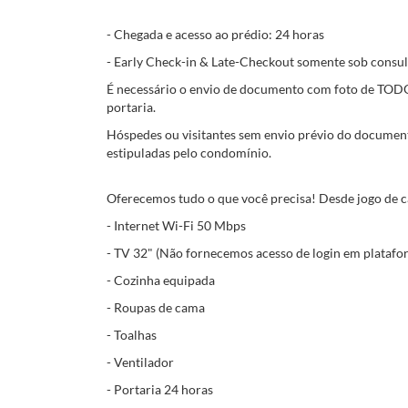
- Chegada e acesso ao prédio: 24 horas
- Early Check-in & Late-Checkout somente sob consul
É necessário o envio de documento com foto de TODOS
portaria.
Hóspedes ou visitantes sem envio prévio do document
estipuladas pelo condomínio.
Oferecemos tudo o que você precisa! Desde jogo de ca
- Internet Wi-Fi 50 Mbps
- TV 32" (Não fornecemos acesso de login em platafo
- Cozinha equipada
- Roupas de cama
- Toalhas
- Ventilador
- Portaria 24 horas