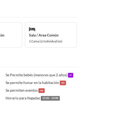
mún
Sala / Area Común
1 Cama (s) Individual (es)
Se Permite bebés (menores que 2 años)
sí
Se permite fumar en la habitación
no
Se permiten eventos
no
Horario para llegadas
15:00 - 23:00