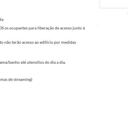
ta
 os ocupantes para liberação de acesso junto à
o não terão acesso ao edifício por medidas
ma/banho até utensílios do dia a dia.
rmas de streaming)