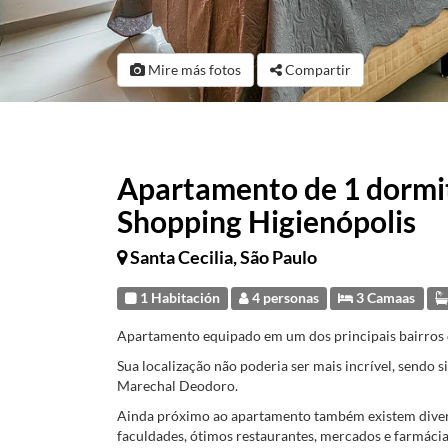
Mire más fotos
Compartir
Apartamento de 1 dormit
Shopping Higienópolis
Santa Cecilia, São Paulo
1 Habitación
4 personas
3 Camaas
Apartamento equipado em um dos principais bairros de
Sua localização não poderia ser mais incrível, sendo 
Marechal Deodoro.
Ainda próximo ao apartamento também existem diverso
faculdades, ótimos restaurantes, mercados e farmácia