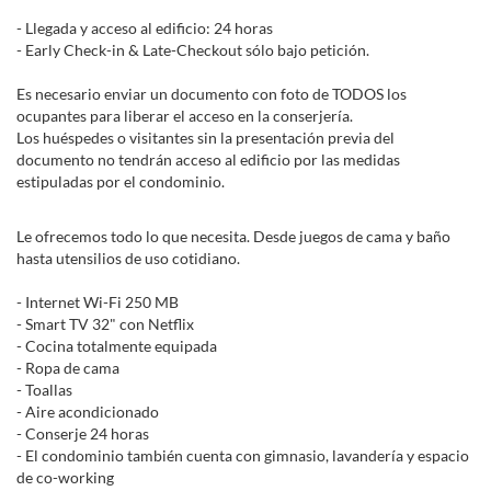
- Llegada y acceso al edificio: 24 horas
- Early Check-in & Late-Checkout sólo bajo petición.
Es necesario enviar un documento con foto de TODOS los
ocupantes para liberar el acceso en la conserjería.
Los huéspedes o visitantes sin la presentación previa del
documento no tendrán acceso al edificio por las medidas
estipuladas por el condominio.
Le ofrecemos todo lo que necesita. Desde juegos de cama y baño
hasta utensilios de uso cotidiano.
- Internet Wi-Fi 250 MB
- Smart TV 32" con Netflix
- Cocina totalmente equipada
- Ropa de cama
- Toallas
- Aire acondicionado
- Conserje 24 horas
- El condominio también cuenta con gimnasio, lavandería y espacio
de co-working