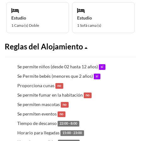
Estudio
Estudio
1 Cama (s) Doble
1 Sofá cama (s)
Reglas del Alojamiento
Se permite niños (desde 02 hasta 12 años)
sí
Se Permite bebés (menores que 2 años)
sí
Proporciona cunas
no
Se permite fumar en la habitación
no
Se permiten mascotas
no
Se permiten eventos
no
Tiempo de descanso
22:00 - 8:00
Horario para llegadas
15:00 - 23:00