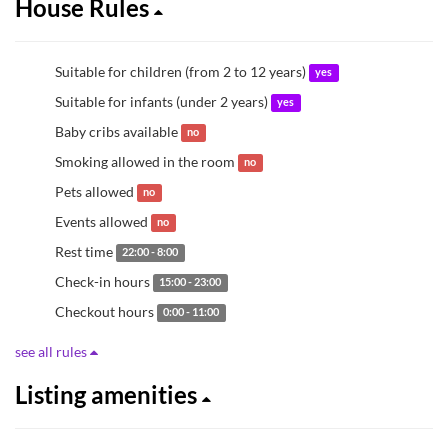
House Rules
Suitable for children (from 2 to 12 years)
yes
Suitable for infants (under 2 years)
yes
Baby cribs available
no
Smoking allowed in the room
no
Pets allowed
no
Events allowed
no
Rest time
22:00 - 8:00
Check-in hours
15:00 - 23:00
Checkout hours
0:00 - 11:00
see all rules
Listing amenities