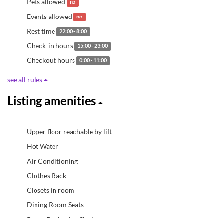
Pets allowed
no
Events allowed
no
Rest time
22:00 - 8:00
Check-in hours
15:00 - 23:00
Checkout hours
0:00 - 11:00
see all rules
Listing amenities
Upper floor reachable by lift
Hot Water
Air Conditioning
Clothes Rack
Closets in room
Dining Room Seats