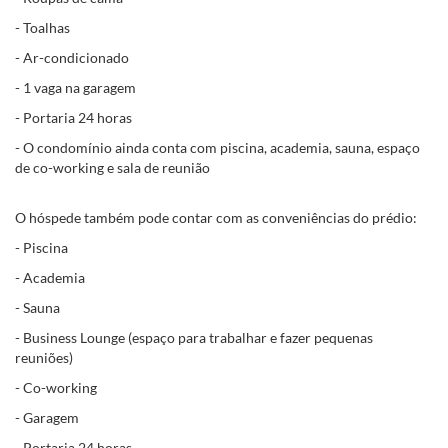
- Toalhas
- Ar-condicionado
- 1 vaga na garagem
- Portaria 24 horas
- O condomínio ainda conta com piscina, academia, sauna, espaço
de co-working e sala de reunião
O hóspede também pode contar com as conveniências do prédio:
- Piscina
- Academia
- Sauna
- Business Lounge (espaço para trabalhar e fazer pequenas
reuniões)
- Co-working
- Garagem
- Portaria 24 horas