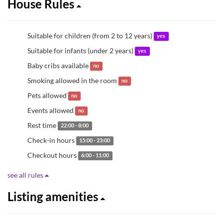
House Rules
Suitable for children (from 2 to 12 years)
yes
Suitable for infants (under 2 years)
yes
Baby cribs available
no
Smoking allowed in the room
no
Pets allowed
no
Events allowed
no
Rest time
22:00 - 8:00
Check-in hours
15:00 - 23:00
Checkout hours
6:00 - 11:00
see all rules
Listing amenities