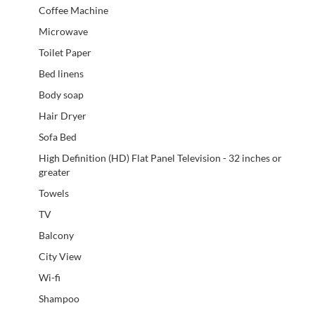
Coffee Machine
Microwave
Toilet Paper
Bed linens
Body soap
Hair Dryer
Sofa Bed
High Definition (HD) Flat Panel Television - 32 inches or
greater
Towels
TV
Balcony
City View
Wi-fi
Shampoo