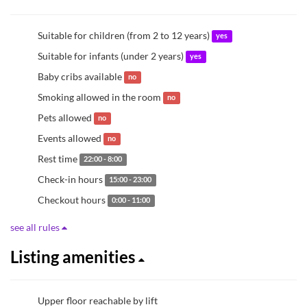
Suitable for children (from 2 to 12 years)
yes
Suitable for infants (under 2 years)
yes
Baby cribs available
no
Smoking allowed in the room
no
Pets allowed
no
Events allowed
no
Rest time
22:00 - 8:00
Check-in hours
15:00 - 23:00
Checkout hours
0:00 - 11:00
see all rules
Listing amenities
Upper floor reachable by lift