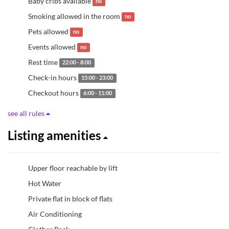
Baby cribs available
no
Smoking allowed in the room
no
Pets allowed
no
Events allowed
no
Rest time
22:00 - 8:00
Check-in hours
15:00 - 23:00
Checkout hours
6:00 - 11:00
see all rules
Listing amenities
Upper floor reachable by lift
Hot Water
Private flat in block of flats
Air Conditioning