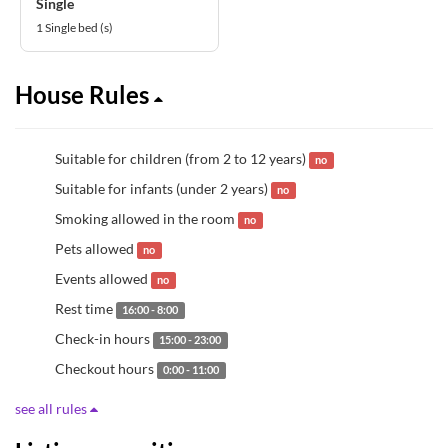
Single
1 Single bed (s)
House Rules
Suitable for children (from 2 to 12 years)
no
Suitable for infants (under 2 years)
no
Smoking allowed in the room
no
Pets allowed
no
Events allowed
no
Rest time
16:00 - 8:00
Check-in hours
15:00 - 23:00
Checkout hours
0:00 - 11:00
see all rules